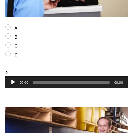
A
B
C
D
2
音
00:00
00:00
声
プ
レ
ー
ヤ