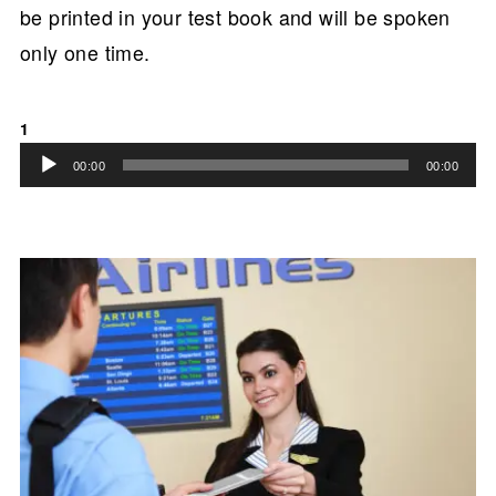
be printed in your test book and will be spoken
only one time.
1
音
00:00
00:00
声
プ
レ
ー
ヤ
ー