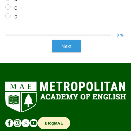
C
D
0 %
Next
BlogMAE