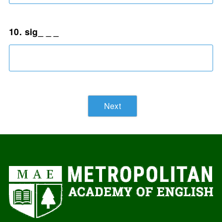
10. sig_ _ _
Next