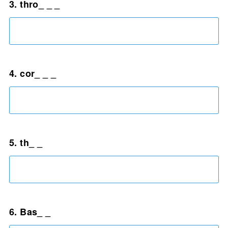
3. ​thro_ _ _
4. ​cor_ _ _
5. th_ _
6. Bas_ _