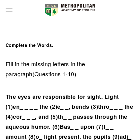
Complete the Words:
Fill in the missing letters in the
paragraph(Questions 1-10)
The eyes are responsible for sight. Light
(1)en_ _ _ _ the (2)e_ _, bends (3)thro_ _ _ the
(4)cor_ _ _, and (5)th_ _ passes through the
aqueous humor. (6)Bas_ _ upon (7)t_ _
amount (8)o_ light present, the pupils (9)adj_