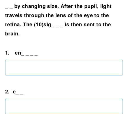
_ _ by changing size. After the pupil, light
travels through the lens of the eye to the
retina. The (10)sig_ _ _ is then sent to the
brain.
1. en_ _ _ _
2. ​ e_ _