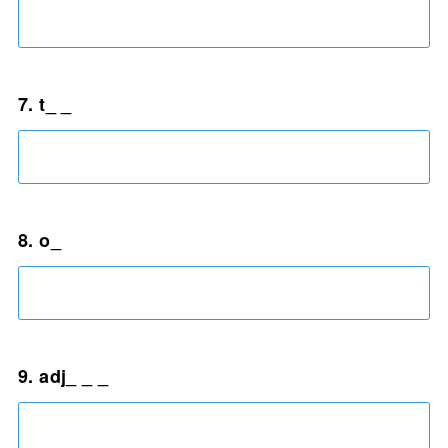
7. t_ _
8. o_
9. adj_ _ _