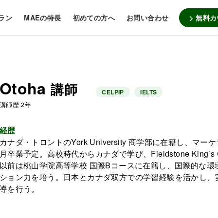
> 無料
ラン
MAEの特長
初めての方へ
お問い合わせ
Otoha
講師
CELPIP
IELTS
講師歴 2年
経歴
カナダ・トロントのYork University 商学部に在籍し、マー
月卒業予定。高校時代からカナダで学び、Fieldstone King’s Co
以前は桃山学院高等学校 国際Bコースに在籍し、国際的な環
ション力を培う。日本とカナダ双方での学習経験を活かし、
導を行う。